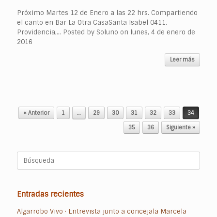
Próximo Martes 12 de Enero a las 22 hrs. Compartiendo
el canto en Bar La Otra CasaSanta Isabel 0411,
Providencia,… Posted by Soluno on lunes, 4 de enero de
2016
Leer más
Navegador de artículos
« Anterior
1
…
29
30
31
32
33
34
35
36
Siguiente »
Buscar:
Entradas recientes
Algarrobo Vivo · Entrevista junto a concejala Marcela