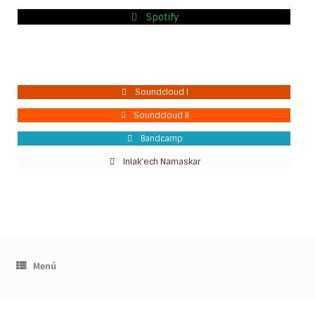
Spotify
Soundcloud I
Soundcloud II
Bandcamp
Inlak'ech Namaskar
Menú