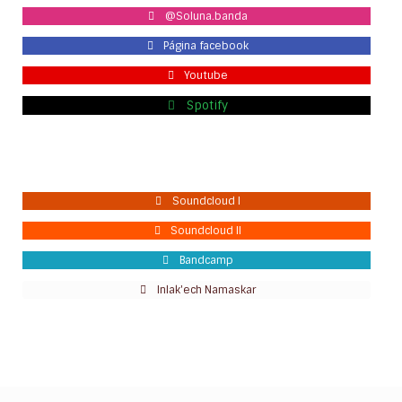
@Soluna.banda
Página facebook
Youtube
Spotify
Soundcloud I
Soundcloud II
Bandcamp
Inlak'ech Namaskar