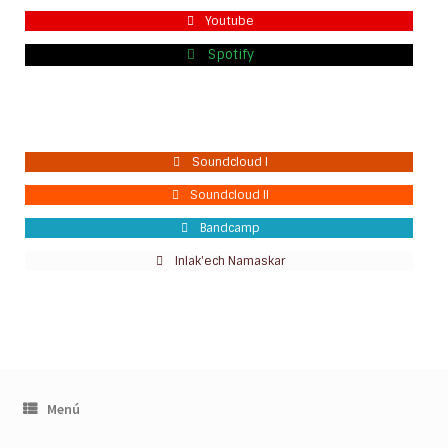
Youtube
Spotify
Soundcloud I
Soundcloud II
Bandcamp
Inlak'ech Namaskar
Menú