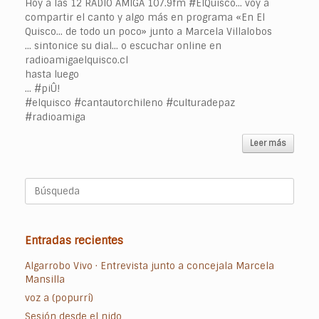
Hoy a las 12 RADIO AMIGA 107.9fm #ElQuisco… voy a
compartir el canto y algo más en programa «En El
Quisco… de todo un poco» junto a Marcela Villalobos
… sintonice su dial… o escuchar online en
radioamigaelquisco.cl
hasta luego
… #piÛ!
#elquisco #cantautorchileno #culturadepaz
#radioamiga
Leer más
Buscar:
Entradas recientes
Algarrobo Vivo · Entrevista junto a concejala Marcela
Mansilla
voz a (popurrí)
Sesión desde el nido