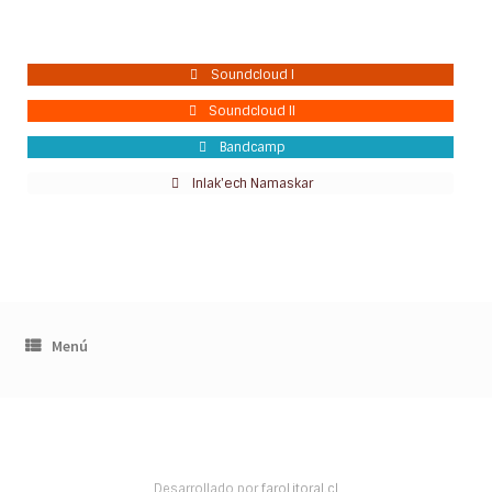
Soundcloud I
Soundcloud II
Bandcamp
Inlak'ech Namaskar
Menú
Desarrollado por
faroLitoral.cl