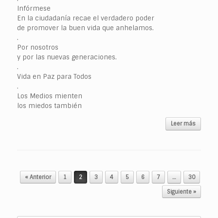
Infórmese
En la ciudadanía recae el verdadero poder
de promover la buen vida que anhelamos.
.
Por nosotros
y por las nuevas generaciones.
.
Vida en Paz para Todos
.
Los Medios mienten
los miedos también
Leer más
Navegador de artículos
« Anterior
1
2
3
4
5
6
7
…
30
Siguiente »