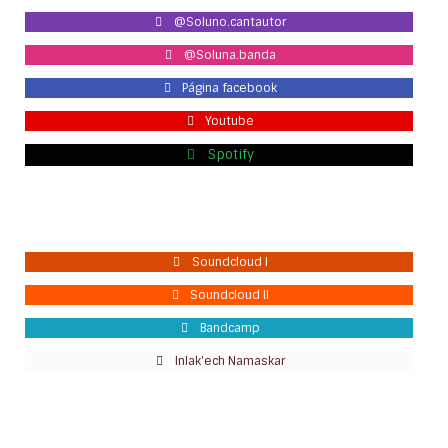
@Soluno.cantautor
@Soluna.banda
Página facebook
Youtube
Spotify
Soundcloud I
Soundcloud II
Bandcamp
Inlak'ech Namaskar