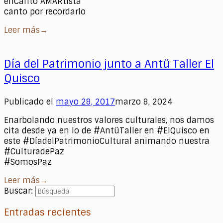
enCanto AMARtista
canto por recordarlo
Leer más
→
Día del Patrimonio junto a Antü Taller El
Quisco
Publicado el
mayo 28, 2017
marzo 8, 2024
Enarbolando nuestros valores culturales, nos damos
cita desde ya en lo de #AntüTaller en #ElQuisco en
este #DíadelPatrimonioCultural animando nuestra
#CulturadePaz
#SomosPaz
Leer más
→
Buscar:
Entradas recientes