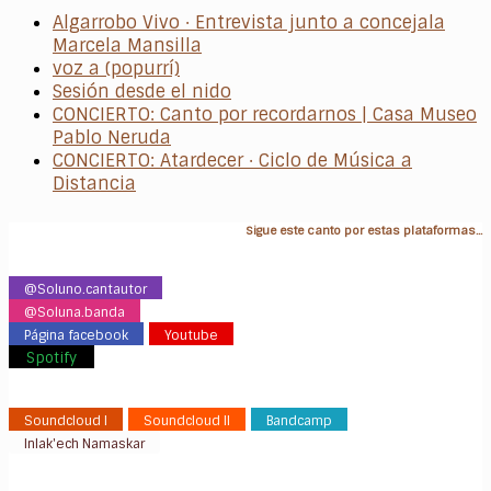
Algarrobo Vivo · Entrevista junto a concejala
Marcela Mansilla
voz a (popurrí)
Sesión desde el nido
CONCIERTO: Canto por recordarnos | Casa Museo
Pablo Neruda
CONCIERTO: Atardecer · Ciclo de Música a
Distancia
Sigue este canto por estas plataformas...
@Soluno.cantautor
@Soluna.banda
Página facebook
Youtube
Spotify
Soundcloud I
Soundcloud II
Bandcamp
Inlak'ech Namaskar