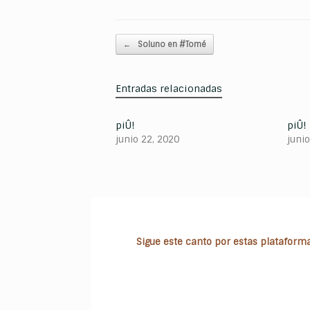
Navegador de artículos
←
Soluno en #Tomé
Entradas relacionadas
piÛ!
piÛ!
junio 22, 2020
juni
Sigue este canto por estas plataformas