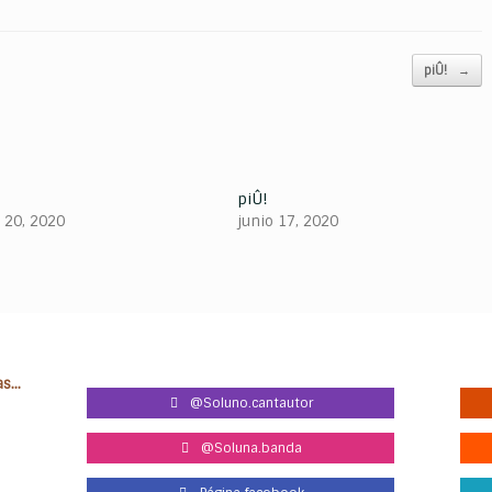
piÛ!
→
piÛ!
o 20, 2020
junio 17, 2020
...
@Soluno.cantautor
@Soluna.banda