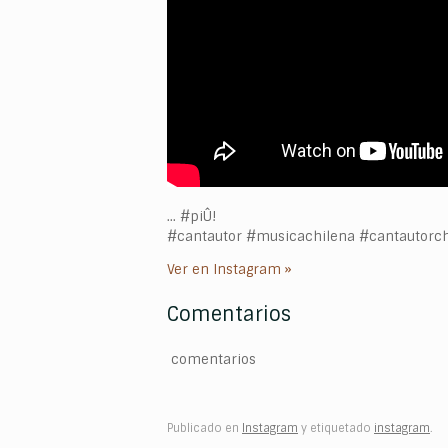
… #piÛ!
#cantautor #musicachilena #cantautorch
Ver en Instagram »
Comentarios
comentarios
Publicado en
Instagram
y etiquetado
instagram
.