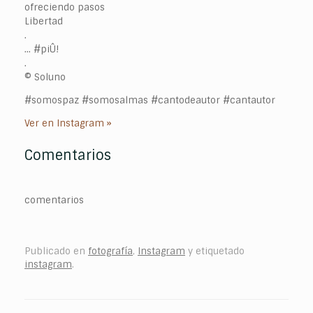
ofreciendo pasos
Libertad
.
… #piÛ!
.
© Soluno
#somospaz #somosalmas #cantodeautor #cantautor
Ver en Instagram »
Comentarios
comentarios
Publicado en
fotografía
,
Instagram
y etiquetado
instagram
.