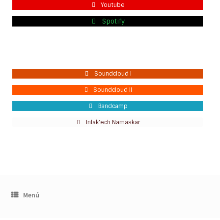
Youtube
Spotify
Soundcloud I
Soundcloud II
Bandcamp
Inlak'ech Namaskar
Menú