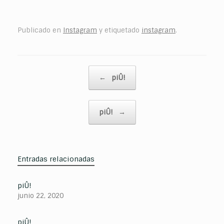
Publicado en
Instagram
y etiquetado
instagram
.
Navegador de artículos
←
piÛ!
piÛ!
→
Entradas relacionadas
piÛ!
junio 22, 2020
piÛ!