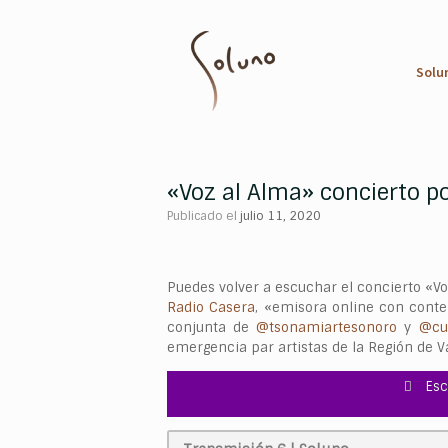
Saltar
al
contenido
Solu
«Voz al Alma» concierto p
Publicado el
julio 11, 2020
Puedes volver a escuchar el concierto «Voz
Radio Casera
, «emisora online con conten
conjunta de
@tsonamiartesonoro
y
@cu
emergencia par artistas de la Región de V
Esc