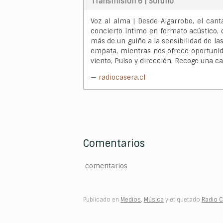
Transmisión 6 | Soluno
Voz al alma | Desde Algarrobo, el cant
concierto íntimo en formato acústico,
más de un guiño a la sensibilidad de la
empata, mientras nos ofrece oportunid
viento, Pulso y dirección, Recoge una c
—
radiocasera.cl
Comentarios
comentarios
Publicado en
Medios
,
Música
y etiquetado
Radio 