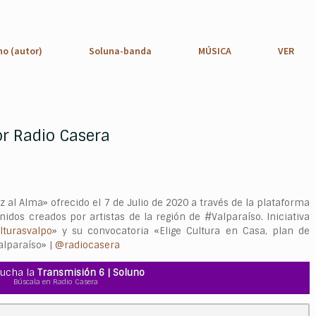
no (autor)
Soluna-banda
MÚSICA
VER
or Radio Casera
 al Alma» ofrecido el 7 de Julio de 2020 a través de la plataforma
idos creados por artistas de la región de #Valparaíso. Iniciativa
lturasvalpo
» y su convocatoria «Elige Cultura en Casa, plan de
alparaíso» |
@radiocasera
ucha la
Transmisión 6 | Soluno
Búscala en Radio Casera