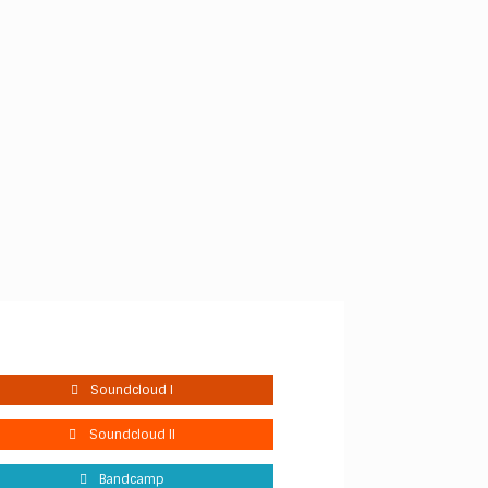
Soundcloud I
Soundcloud II
Bandcamp