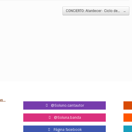
CONCIERTO: Atardecer · Ciclo de…
→
...
@Soluno.cantautor
@Soluna.banda
Página facebook