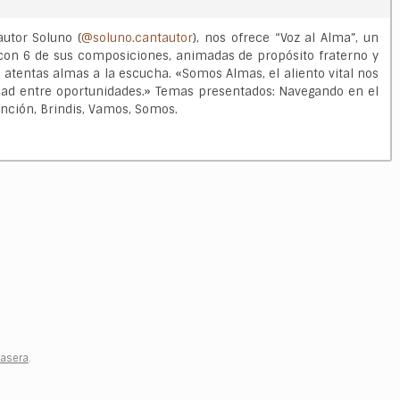
autor Soluno (
@soluno.cantautor
), nos ofrece “Voz al Alma”, un
 con 6 de sus composiciones, animadas de propósito fraterno y
s atentas almas a la escucha. «Somos Almas, el aliento vital nos
ad entre oportunidades.» Temas presentados: Navegando en el
anción, Brindis, Vamos, Somos.
Casera
.