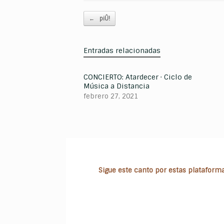
Navegador de artículos
←
piÛ!
Entradas relacionadas
CONCIERTO: Atardecer · Ciclo de
Música a Distancia
febrero 27, 2021
Sigue este canto por estas plataformas